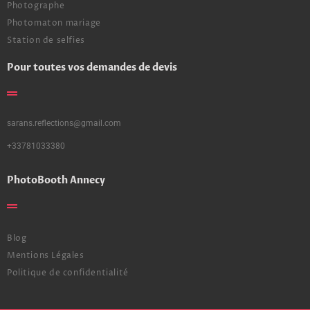
Photographe
Photomaton mariage
Station de selfies
Pour toutes vos demandes de devis
sarans.reflections@gmail.com
+33781033380
PhotoBooth Annecy
Blog
Mentions Légales
Politique de confidentialité